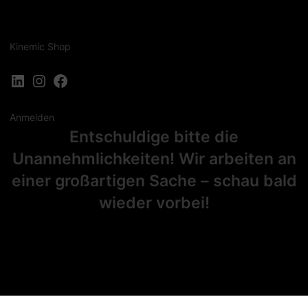
Kinemic Shop
LinkedIn
Instagram
Facebook
Anmelden
Entschuldige bitte die
Unannehmlichkeiten! Wir arbeiten an
einer großartigen Sache – schau bald
wieder vorbei!